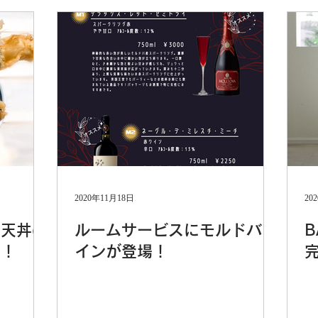
2020年11月18日
20
 天丼の
ルームサービスにモルドバワ
B
中！
インが登場！