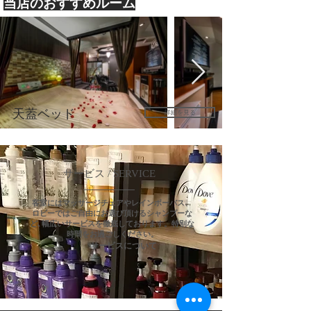
当店のおすすめルーム
天蓋ベッド
詳細を見る
​サービス / SERVICE
客室にはマッサージチェアやレインボーバス、
ロビーではご自由にお選び頂けるシャンプーな
ど､幅広いサービスを徹底しております。特別な
時間をお過ごしください。
サービスについて