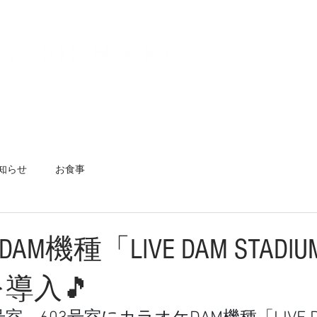
情報
客室詳細
システム
知らせ
お食事
M機種「LIVE DAM STADIU
を導入🎵